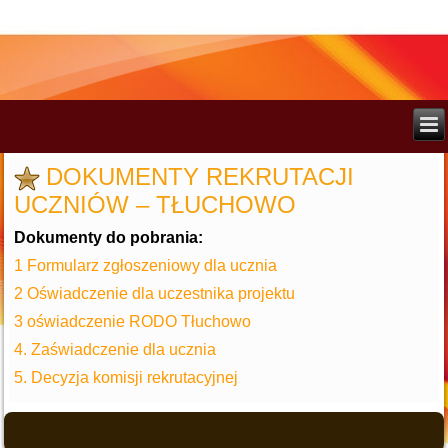
DOKUMENTY REKRUTACJI
UCZNIÓW – TŁUCHOWO
Dokumenty do pobrania:
1 Formularz zgłoszeniowy dla ucznia
2 Oświadczenie dla uczestnika projektu
3 oświadczenie RODO Tłuchowo
4. Zaświadczenie dla ucznia
5. Decyzja komisji rekrutacyjnej